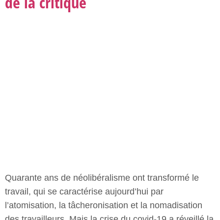
de la critique
Quarante ans de néolibéralisme ont transformé le
travail, qui se caractérise aujourd’hui par
l’atomisation, la tâcheronisation et la nomadisation
des travailleurs. Mais la crise du covid-19 a réveillé la
critique du travail, y compris de la part d’une partie
des travailleurs. Une critique qui semble rejeter les
contraintes collectives du travail,
De l’administration électronique
à la privatisation numérique