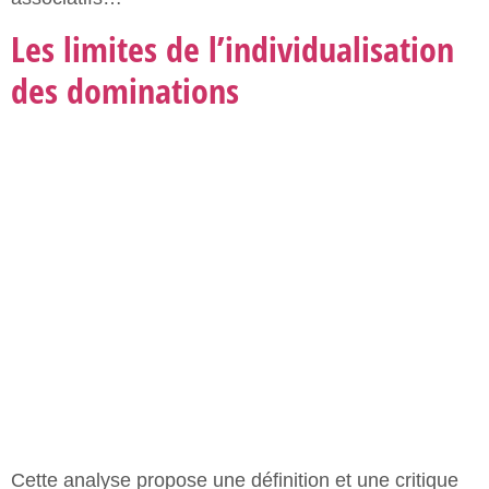
Cette analyse propose une définition et une critique
de l’individualisation des dominations qui a cours
dans certains usages militants des notions
d’intersectionnalité et de privilèges. Que désigne-t-on
par une telle « individualisation des dominations » ?
Quelles en sont les limites, tant sur un plan théorique
que stratégique ?
Par-delà le couple discrimination-
privilège