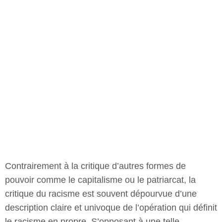
Contrairement à la critique d’autres formes de
pouvoir comme le capitalisme ou le patriarcat, la
critique du racisme est souvent dépourvue d’une
description claire et univoque de l’opération qui définit
le racisme en propre. S’opposant à une telle
indétermination conceptuelle, cet article s’inspire des
philosophes africains-américains contemporains
Leonard Harris et Tommy Curry qui définissent le
racisme comme fondé sur des opérations
d’abrègement de la vie ciblant des populations
perçues comme abjectes ou indignes.
Penser la fracture numérique ou
la résistance à la numérisation ?