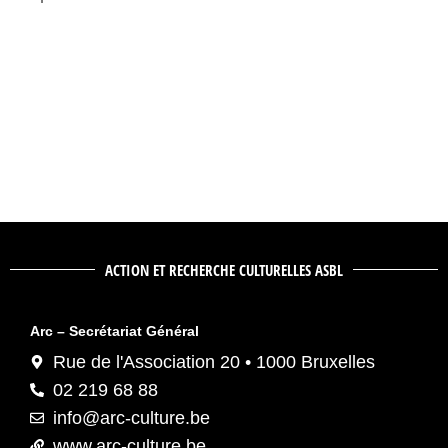
ACTION ET RECHERCHE CULTURELLES ASBL
Arc – Secrétariat Général
Rue de l'Association 20 • 1000 Bruxelles
02 219 68 88
info@arc-culture.be
www.arc-culture.be
Inscrivez-vous à la newsletter
Arc – LaBoutique
N° d’entreprise : 0418.719.207
Banque : BE84 0682 1304 4359