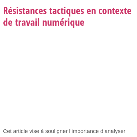
Cet article vise à souligner l’importance d’analyser
des formes tactiques de résistance au travail, plus
spécifiquement dans le cas de chauffeurs d’Uber et
des influenceuses d’Instagram en tant que cas
représentatifs de l’économie des plateformes
numériques. Je m’attarderai plus précisément ici à
une tactique de résistance collective
BruZelle : précarité menstruelle
et associative