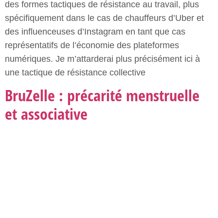
« Brisons les tabous. Changeons les règles ! » : voilà
le mot d’ordre de BruZelle, une association belge qui
œuvre à la lutte contre la précarité menstruelle
depuis 2016 notamment en organisant des collectes