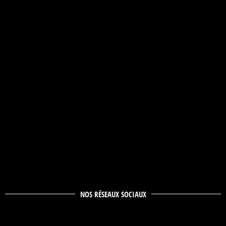
NOS RÉSEAUX SOCIAUX
Copyright 2026 – ARC – Action et Recherche
Culturelles – Tous droits réservés