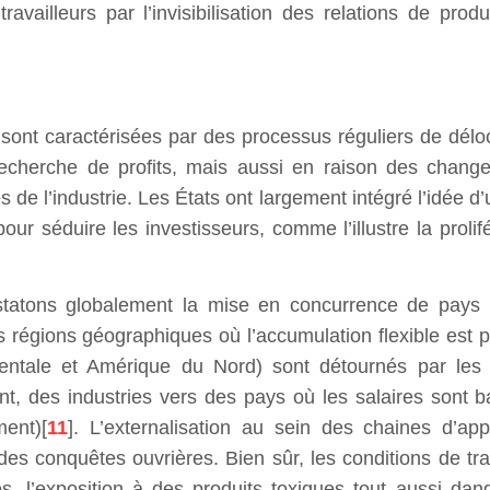
ravailleurs par l’invisibilisation des relations de produ
sont caractérisées par des processus réguliers de déloca
echerche de profits, mais aussi en raison des change
s de l’industrie. Les États ont largement intégré l’idée d
 pour séduire les investisseurs, comme l’illustre la proli
tatons globalement la mise en concurrence de pays a
s régions géographiques où l’accumulation flexible est p
ntale et Amérique du Nord) sont détournés par les en
 des industries vers des pays où les salaires sont bas
ment)[
11
]. L’externalisation au sein des chaines d’a
des conquêtes ouvrières. Bien sûr, les conditions de trava
es, l’exposition à des produits toxiques tout aussi d