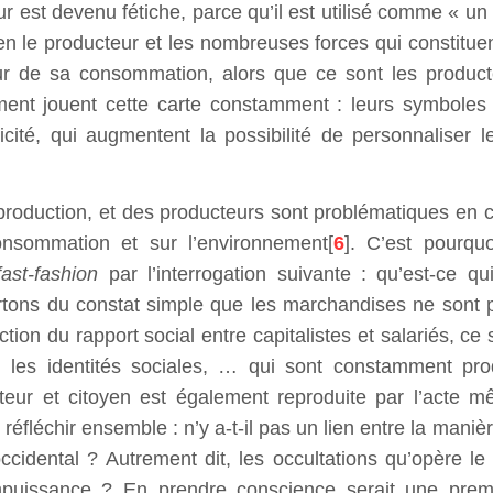
r est devenu fétiche, parce qu’il est utilisé comme « un
en le producteur et les nombreuses forces qui constituen
ur de sa consommation, alors que ce sont les producte
nt jouent cette carte constamment : leurs symboles 
nticité, qui augmentent la possibilité de personnaliser 
 production, et des producteurs sont problématiques en c
consommation et sur l’environnement[
6
]. C’est pourqu
fast-fashion
par l’interrogation suivante : qu’est-ce qui
rtons du constat simple que les marchandises ne sont 
tion du rapport social entre capitalistes et salariés, ce 
ces, les identités sociales, … qui sont constamment pr
ur et citoyen est également reproduite par l’acte mê
réfléchir ensemble : n’y a-t-il pas un lien entre la maniè
cidental ? Autrement dit, les occultations qu’opère le
impuissance ? En prendre conscience serait une prem