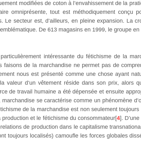
uement modifiées de coton à l’envahissement de la prat
itaire omniprésente, tout est méthodiquement conçu p
. Le secteur est, d’ailleurs, en pleine expansion. La 
ard emblématique. De 613 magasins en 1999, le groupe e
articulièrement intéressante du fétichisme de la marc
ous faisons de la marchandise ne permet pas de compren
êtement nous est présenté comme une chose ayant natu
a valeur d’un vêtement réside dans son prix, alors qu’
force de travail humaine a été dépensée et ensuite appro
e la marchandise se caractérise comme un phénomène d’oc
étichisme de la marchandise est non seulement toujours d
la production et le fétichisme du consommateur[
4
]. D’une
 relations de production dans le capitalisme transnational
t toujours localisés) camoufle les forces globales dissé