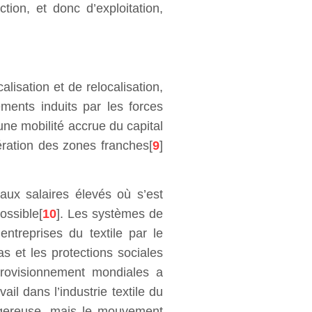
ction, et donc d’exploitation,
lisation et de relocalisation,
ments induits par les forces
’une mobilité accrue du capital
fération des zones franches[
9
]
ux salaires élevés où s’est
ossible[
10
]. Les systèmes de
treprises du textile par le
 et les protections sociales
pprovisionnement mondiales a
il dans l’industrie textile du
angereuse, mais le mouvement