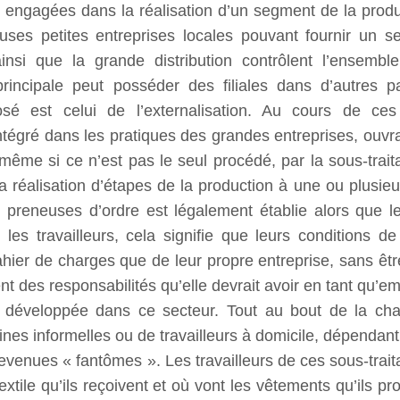
s engagées dans la réalisation d’un segment de la produ
es petites entreprises locales pouvant fournir un seu
si que la grande distribution contrôlent l’ensembl
 principale peut posséder des filiales dans d’autres 
sé est celui de l’externalisation. Au cours de ces
intégré dans les pratiques des grandes entreprises, ouvra
 même si ce n’est pas le seul procédé, par la sous-trait
la réalisation d’étapes de la production à une ou plusieu
 preneuses d’ordre est légalement établie alors que le
 les travailleurs, cela signifie que leurs conditions 
cahier de charges que de leur propre entreprise, sans être
nt des responsabilités qu’elle devrait avoir en tant qu’
t développée dans ce secteur. Tout au bout de la cha
sines informelles ou de travailleurs à domicile, dépendan
venues « fantômes ». Les travailleurs de ces sous-trait
 textile qu’ils reçoivent et où vont les vêtements qu’ils p