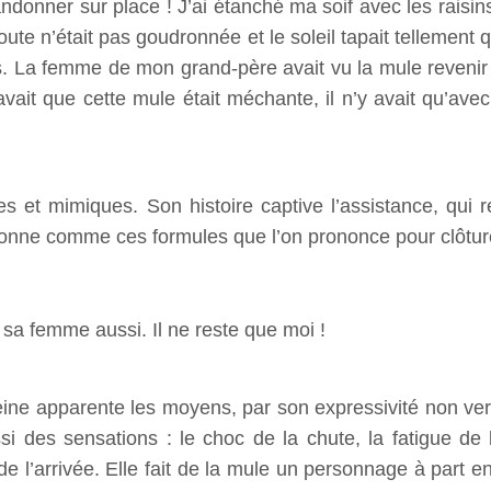
ndonner sur place ! J’ai étanché ma soif avec les raisins
te n’était pas goudronnée et le soleil tapait tellement qu’
s. La femme de mon grand-père avait vu la mule revenir s
avait que cette mule était méchante, il n’y avait qu’ave
et mimiques. Son histoire captive l’assistance, qui ré
 sonne comme ces formules que l’on prononce pour clôtur
 sa femme aussi. Il ne reste que moi !
eine apparente les moyens, par son expressivité non verb
i des sensations : le choc de la chute, la fatigue de 
e l’arrivée. Elle fait de la mule un personnage à part en