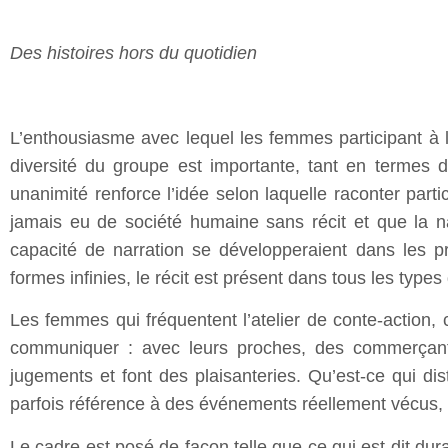
Des histoires hors du quotidien
L’enthousiasme avec lequel les femmes participant à l’a
diversité du groupe est importante, tant en termes d
unanimité renforce l’idée selon laquelle raconter part
jamais eu de société humaine sans récit et que la 
capacité de narration se développeraient dans les p
formes infinies, le récit est présent dans tous les types 
Les femmes qui fréquentent l’atelier de conte-action
communiquer : avec leurs proches, des commerçants,
jugements et font des plaisanteries. Qu’est-ce qui dist
parfois référence à des événements réellement vécus,
Le cadre est posé de façon telle que ce qui est dit dur