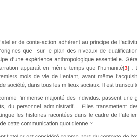
telier de conte-action adhèrent au principe de l’activit
’origines que sur le plan des niveaux de qualification
icipe d’une expérience anthropologique essentielle. Géra
narration apparaît en même temps que l’humanité[
3
] .
remiers mois de vie de l’enfant, avant même l’acquisi
de société, dans tous les milieux sociaux. Il est transcult
, comme l’immense majorité des individus, passent une 
 du personnel administratif… Elles transmettent des
ingue les histoires racontées dans le cadre de l’atelier
 de cette communication quotidienne ?
ant l’atelier est considéré comme hors du contexte de l’ex