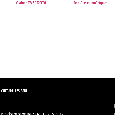
Gabor TVERDOTA
Société numérique
 CULTURELLES ASBL
N° d’entreprise : 0418.719.207