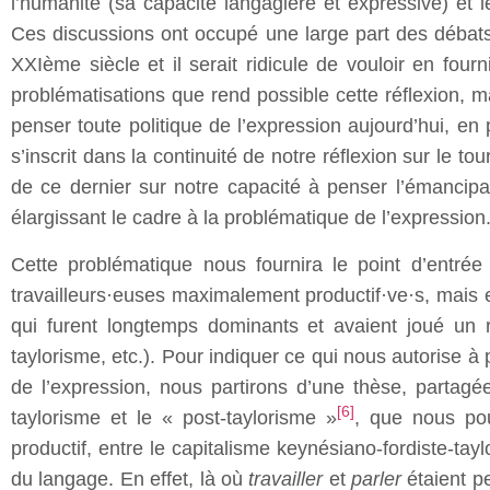
l’humanité (sa capacité langagière et expressive) et 
Ces discussions ont occupé une large part des débats
XXIème siècle et il serait ridicule de vouloir en fou
problématisations que rend possible cette réflexion, m
penser toute politique de l’expression aujourd’hui, en
s’inscrit dans la continuité de notre réflexion sur le 
de ce dernier sur notre capacité à penser l’émancipati
élargissant le cadre à la problématique de l’expression
Cette problématique nous fournira le point d’entrée 
travailleurs·euses maximalement productif·ve·s, mais en
qui furent longtemps dominants et avaient joué un 
taylorisme, etc.). Pour indiquer ce qui nous autorise à
de l’expression, nous partirons d’une thèse, partag
[6]
taylorisme et le « post-taylorisme »
, que nous pou
productif, entre le capitalisme keynésiano-fordiste-tay
du langage. En effet, là où
travailler
et
parler
étaient p