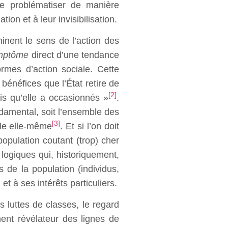
de problématiser de manière
ion et à leur invisibilisation.
rminent le sens de l’action des
mptôme
direct d’une tendance
ormes d’action sociale. Cette
énéfices que l’État retire de
[2]
is qu’elle a occasionnés »
.
damental, soit l’ensemble des
[3]
ale elle-même
. Et si l’on doit
population coutant (trop) cher
 logiques qui, historiquement,
de la population (individus,
t à ses intérêts particuliers.
s luttes de classes, le regard
ment révélateur des lignes de