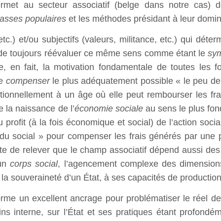
permet au secteur associatif (belge dans notre cas) 
asses populaires
et les méthodes présidant à leur dominat
, etc.) et/ou subjectifs (valeurs, militance, etc.) qui déte
re de toujours réévaluer ce même sens comme étant le
sy
e, en fait, la motivation fondamentale de toutes les f
de
compenser
le plus adéquatement possible « le peu de b
ptionnellement à un âge où elle peut rembourser les fra
e la naissance de l’
économie sociale
au sens le plus fon
profit (à la fois économique et social) de l’action soci
e du social » pour compenser les frais générés par une 
ite de relever que le champ associatif dépend aussi des
 un
corps social
, l’agencement complexe des dimensions 
 la souveraineté d’un État, à ses capacités de production e
forme un excellent ancrage pour problématiser le réel de
ns interne, sur l’État et ses pratiques étant profondé