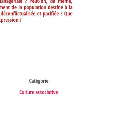
managériale ? Peut-on, de même,
ment de la population destiné à la
éconflictualisée et pacifiée ? Que
xpression ?
Catégorie
Culture associative