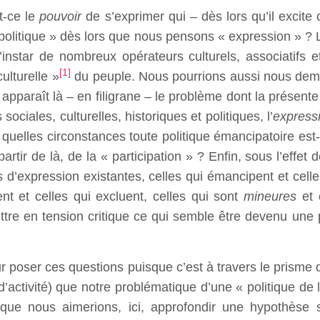
t-ce le
pouvoir
de s’exprimer qui – dès lors qu’il excit
 politique » dès lors que nous pensons « expression » ? L
’instar de nombreux opérateurs culturels, associatifs 
[1]
ulturelle »
du peuple. Nous pourrions aussi nous dem
 apparaît là – en filigrane – le problème dont la présente é
ciales, culturelles, historiques et politiques, l’
express
 quelles circonstances toute politique émancipatoire est
artir de là, de la « participation » ? Enfin, sous l’effe
d’expression existantes, celles qui émancipent et celles
rent et celles qui excluent, celles qui sont
mineures
et 
ttre en tension critique ce qui semble être devenu une 
our poser ces questions puisque c’est à travers le prisme 
tivité) que notre problématique d’une « politique de l
 que nous aimerions, ici, approfondir une hypothèse s