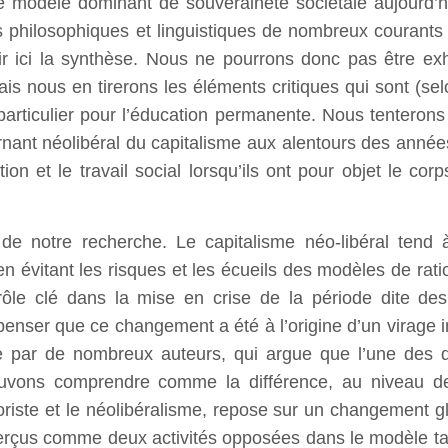
le modèle dominant de souveraineté sociétale aujourd’hui
 philosophiques et linguistiques de nombreux courants 
rnir ici la synthèse. Nous ne pourrons donc pas être ex
ais nous en tirerons les éléments critiques qui sont (s
 particulier pour l’éducation permanente. Nous tenteron
tournant néolibéral du capitalisme aux alentours des ann
on et le travail social lorsqu’ils ont pour objet le cor
.
de notre recherche. Le capitalisme néo-libéral tend à
 évitant les risques et les écueils des modèles de ration
rôle clé dans la mise en crise de la période dite de
 penser que ce changement a été à l’origine d’un virage 
ée par de nombreux auteurs, qui argue que l’une des d
vons comprendre comme la différence, au niveau de la
loriste et le néolibéralisme, repose sur un changement g
erçus comme deux activités opposées dans le modèle tayl