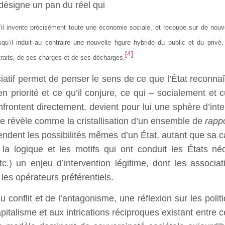
» désigne un pan du réel qui
l invente précisément toute une économie sociale, et recoupe sur de nouvel
qu’il induit au contraire une nouvelle figure hybride du public et du privé,
[4]
etraits, de ses charges et de ses décharges.
iatif permet de penser le sens de ce que l’État reconn
n priorité et ce qu’il conjure, ce qui – socialement et cu
onfrontent directement, devient pour lui une sphère d’int
e révèle comme la cristallisation d’un ensemble de
rapp
dent les possibilités mêmes d’un État, autant que sa ca
r la logique et les motifs qui ont conduit les États n
 etc.) un enjeu d’intervention légitime, dont les associa
 les opérateurs préférentiels.
u conflit et de l’antagonisme, une réflexion sur les politi
pitalisme et aux intrications réciproques existant entre 