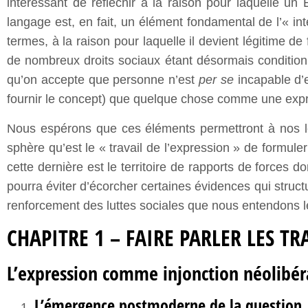
intéressant de réfléchir à la raison pour laquelle u
langage est, en fait, un élément fondamental de l’« inté
termes, à la raison pour laquelle il devient légitime d
de nombreux droits sociaux étant désormais condition
qu’on accepte que personne n’est
per se
incapable d’
fournir le concept) que quelque chose comme une expre
Nous espérons que ces éléments permettront à nos lec
sphère qu’est le « travail de l’expression » de formule
cette dernière est le territoire de rapports de forces do
pourra éviter d’écorcher certaines évidences qui structu
renforcement des luttes sociales que nous entendons le
CHAPITRE 1 – FAIRE PARLER LES TR
L’expression comme injonction néolibér
L’émergence postmoderne de la question