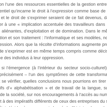
 l’une des ressources essentielles de la gestion entre
iel qu’incarne le droit à l’
expression
comme base de 
 et le droit de s’exprimer seraient de ce fait devenus, 
r à une « implication accentuée des travailleurs dans l
es aliénantes, d’exploitation et de domination. Dans l
tion
et son traitement : l’informatique et ses modèles, 
ession. Alors que la récolte d’informations augmente pro
r de s’exprimer est en même temps compris comme décisi
nce des individus à leur oppression.
l’émergence (à l’intérieur du secteur socio-culturel) 
 précisément – l’un des
symptômes
de cette transforma
it se vérifier, quelles conclusions nous pourrions en tire
tifs d’« alphabétisation » et de travail de la langue,
de la société, sur nos encouragements à l’accès au num
nt à des impératifs différents de ceux des entreprises d