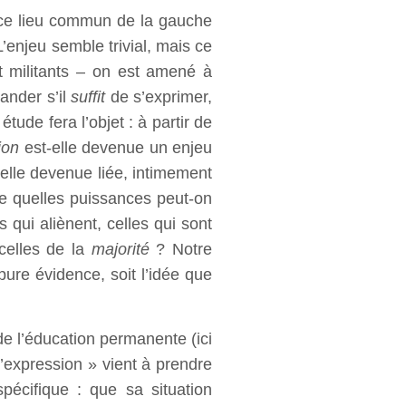
e ce lieu commun de la gauche
’enjeu semble trivial, mais ce
et militants – on est amené à
ander s’il
suffit
de s’exprimer,
tude fera l’objet : à partir de
ion
est-elle devenue un enjeu
-elle devenue liée, intimement
t de quelles puissances peut-on
 qui aliènent, celles qui sont
celles de la
majorité
? Notre
pure évidence, soit l’idée que
de l’éducation permanente (ici
’expression » vient à prendre
pécifique : que sa situation