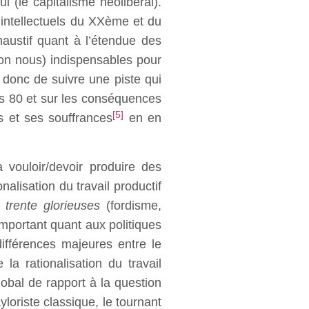
 (le capitalisme néolibéral).
intellectuels du XXème et du
haustif quant à l’étendue des
elon nous) indispensables pour
s donc de suivre une piste qui
ées 80 et sur les conséquences
[5]
ps et ses souffrances
en en
 vouloir/devoir produire des
alisation du travail productif
s
trente glorieuses
(fordisme,
important quant aux politiques
ifférences majeures entre le
 rationalisation du travail
lobal de rapport à la question
oriste classique, le tournant