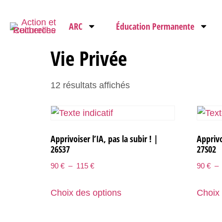
ARC
Éducation Permanente
Vie Privée
12 résultats affichés
Apprivoiser l’IA, pas la subir ! |
Apprivoi
26S37
27S02
90
€
–
115
€
90
€
–
Choix des options
Choix 