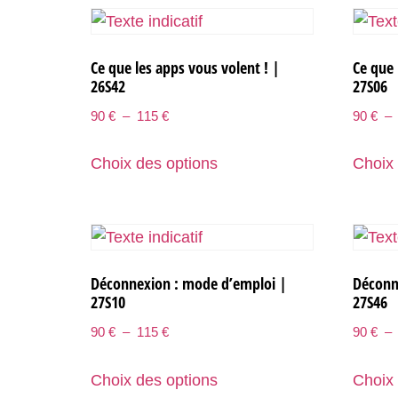
Ce que les apps vous volent ! |
Ce que 
26S42
27S06
90
€
–
115
€
90
€
–
Choix des options
Choix 
Déconnexion : mode d’emploi |
Déconn
27S10
27S46
90
€
–
115
€
90
€
–
Choix des options
Choix 