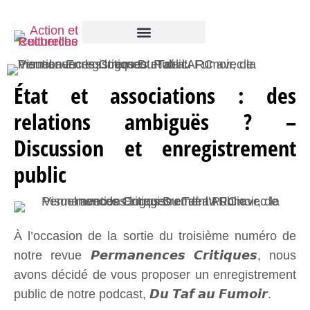
État et associations : des
relations ambiguës ? –
Discussion et enregistrement
public
À l’occasion de la sortie du troisième numéro de
notre revue 𝙋𝙚𝙧𝙢𝙖𝙣𝙚𝙣𝙘𝙚𝙨 𝘾𝙧𝙞𝙩𝙞𝙦𝙪𝙚𝙨, nous
avons décidé de vous proposer un enregistrement
public de notre podcast, 𝘿𝙪 𝙏𝙖𝙛 𝙖𝙪 𝙁𝙪𝙢𝙤𝙞𝙧.