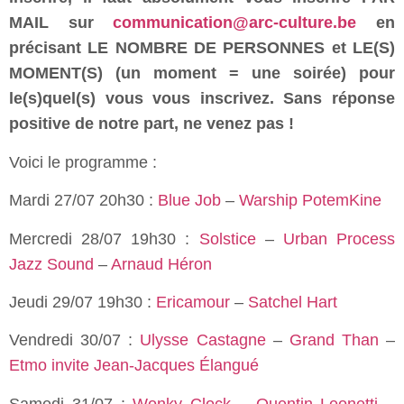
MAIL sur
communication@arc-culture.be
en
précisant LE NOMBRE DE PERSONNES et LE(S)
MOMENT(S) (un moment = une soirée) pour
le(s)quel(s) vous vous inscrivez. Sans réponse
positive de notre part, ne venez pas !
Voici le programme :
Mardi 27/07 20h30 :
Blue Job
–
Warship PotemKine
Mercredi 28/07 19h30 :
Solstice
–
Urban Process
Jazz Sound
–
Arnaud Héron
Jeudi 29/07 19h30 :
Ericamour
–
Satchel Hart
Vendredi 30/07 :
Ulysse Castagne
–
Grand Than
–
Etmo invite Jean-Jacques Élangué
Samedi 31/07 :
Wonky Clock
–
Quentin Leonetti
–