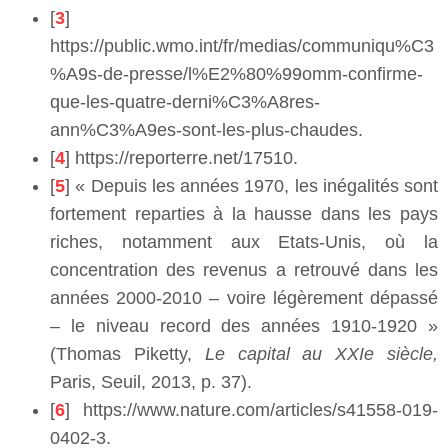
[
3
]
https://public.wmo.int/fr/medias/communiqu%C3
%A9s-de-presse/l%E2%80%99omm-confirme-
que-les-quatre-derni%C3%A8res-
ann%C3%A9es-sont-les-plus-chaudes.
[
4
] https://reporterre.net/17510.
[
5
] « Depuis les années 1970, les inégalités sont
fortement reparties à la hausse dans les pays
riches, notamment aux Etats-Unis, où la
concentration des revenus a retrouvé dans les
années 2000-2010 – voire légèrement dépassé
– le niveau record des années 1910-1920 »
(Thomas Piketty,
Le capital au XXIe siècle,
Paris, Seuil, 2013, p. 37).
[
6
] https://www.nature.com/articles/s41558-019-
0402-3.