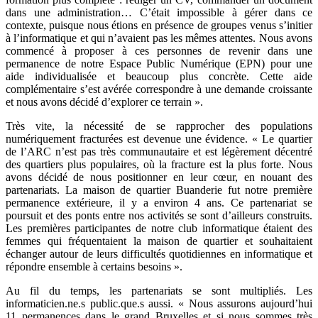
dans une administration… C’était impossible à gérer dans ce
contexte, puisque nous étions en présence de groupes venus s’initier
à l’informatique et qui n’avaient pas les mêmes attentes. Nous avons
commencé à proposer à ces personnes de revenir dans une
permanence de notre Espace Public Numérique (EPN) pour une
aide individualisée et beaucoup plus concrète. Cette aide
complémentaire s’est avérée correspondre à une demande croissante
et nous avons décidé d’explorer ce terrain ».
Très vite, la nécessité de se rapprocher des populations
numériquement fracturées est devenue une évidence. « Le quartier
de l’ARC n’est pas très communautaire et est légèrement décentré
des quartiers plus populaires, où la fracture est la plus forte. Nous
avons décidé de nous positionner en leur cœur, en nouant des
partenariats. La maison de quartier Buanderie fut notre première
permanence extérieure, il y a environ 4 ans. Ce partenariat se
poursuit et des ponts entre nos activités se sont d’ailleurs construits.
Les premières participantes de notre club informatique étaient des
femmes qui fréquentaient la maison de quartier et souhaitaient
échanger autour de leurs difficultés quotidiennes en informatique et
répondre ensemble à certains besoins ».
Au fil du temps, les partenariats se sont multipliés. Les
informaticien.ne.s public.que.s aussi. « Nous assurons aujourd’hui
11 permanences dans le grand Bruxelles et si nous sommes très