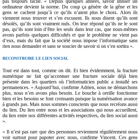
pas toujours facile. « Depuis quelques années, savoir utiliser un
ordinateur devient la norme. Du coup ça génère de la gêne et les
gens se cachent jusqu’à ce qu’ils n’aient plus le choix. Alors ils
viennent nous trouver et s’en excusent. Ils nous disent qu’ils sont
désolés, qu’ils sont vraiment nuls. On leur répond qu’ils ne le sont
pas, qu’ils sont loin d’être les seuls dans leur cas, que nous-mêmes
avons parfois quelques difficultés et que le problème ne vient pas
d’eux, mais du fait que la société nous impose l’informatique sans
rien nous demander et sans se soucier de savoir si on s’en sortira ».
RECONSTRUIRE LE LIEN SOCIAL
Tout est dans tout, comme on dit. Et bien évidemment, la fracture
numérique ne fait qu’accentuer une fracture sociale déjà bien
présente dans les quartiers où l’informaticien public a installé ses
permanences. « Aujourd’hui, confirme Adrien, nous ne démarchons
plus, nous n’en avons plus besoin. Le bouche à oreille fonctionne
bien et les besoins se font croissants puisque la numérisation avance
à grands pas. Mais nous sommes conscients que nous recréons aussi
du lien. Du lien entre nous et les associations qui nous accueillent,
du lien entre nos différentes activités respectives, du lien social aussi
».
« Il n’est pas rare que des personnes reviennent régulièrement nous
voir surtout pour papoter avec nous, confirme Vincent. Ces gens