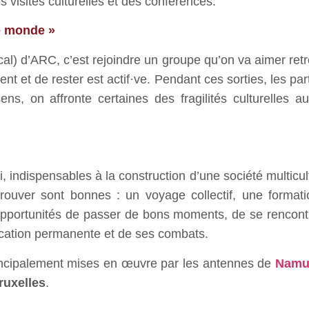
 visites culturelles et des conférences.
le monde »
cal) d’ARC, c’est rejoindre un groupe qu’on va aimer retr
ment et de rester est actif·ve. Pendant ces sorties, les p
ns, on affronte certaines des fragilités culturelles 
i, indispensables à la construction d’une société multicultu
etrouver sont bonnes : un voyage collectif, une format
d’opportunités de passer de bons moments, de se rencont
ducation permanente et de ses combats.
 principalement mises en œuvre par les antennes de
Namu
ruxelles
.