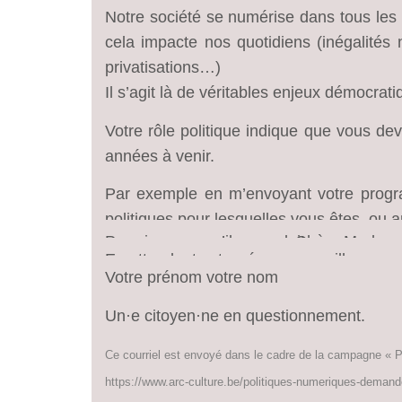
Chère Madame la
Ministre,
Notre société se numérise dans tous les 
cela impacte nos quotidiens (inégalités
privatisations…)
Il s’agit là de véritables enjeux démocrat
Votre rôle politique indique que vous d
années à venir.
Par exemple en m’envoyant votre progr
politiques pour lesquelles vous êtes, ou 
Pourriez-vous, s’il vous plait,
Chère Madame
En attendant votre réponse, veuillez acce
Votre prénom votre nom
Un·e citoyen·ne en questionnement.
Ce courriel est envoyé dans le cadre de la campagne « P
https://www.arc-culture.be/politiques-numeriques-deman