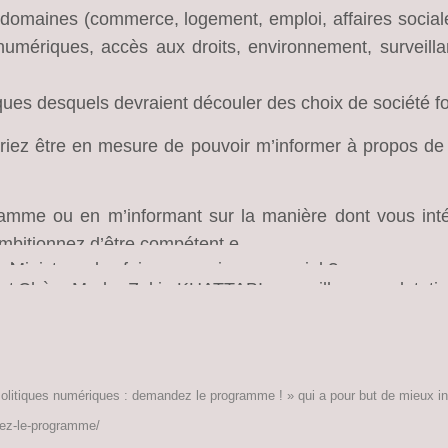
domaines (commerce, logement, emploi, affaires sociale
 numériques, accès aux droits, environnement, surveilla
iques desquels devraient découler des choix de société fo
evriez être en mesure de pouvoir m’informer à propos de
amme ou en m’informant sur la manière dont vous inté
ambitionnez d’être compétent.e.
 la
Ministre,
me les faire parvenir par courriel ?
pter,
Chère Madame
Zakia KHATTABI,
mes meilleures salutati
olitiques numériques : demandez le programme ! » qui a pour but de mieux int
dez-le-programme/