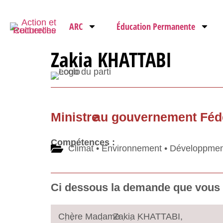
ARC
Éducation Permanente
Zakia KHATTABI
Ministre
au gouvernement
Féd
Compétences :
Climat • Environnement • Développmen
Ci dessous la demande que vous ê
Chère Madame
Zakia KHATTABI,